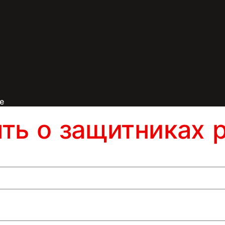
е
ять о защитниках 