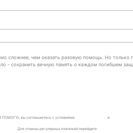
римо сложнее, чем оказать разовую помощь. Но только
ло - сохранить вечную память о каждом погибшем защ
Я ПОМОГУ», вы соглашаетесь с условиями
договора-оферты
и
политикой к
Для отмены регулярных платежей перейдите
по ссылке