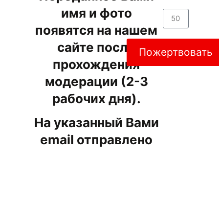
имя и фото
появятся на нашем
сайте после
Пожертвовать
прохождения
модерации (2-3
рабочих дня).
На указанный Вами
email отправлено
именное
свидетельство. При
желании Вы можете
помочь нам в