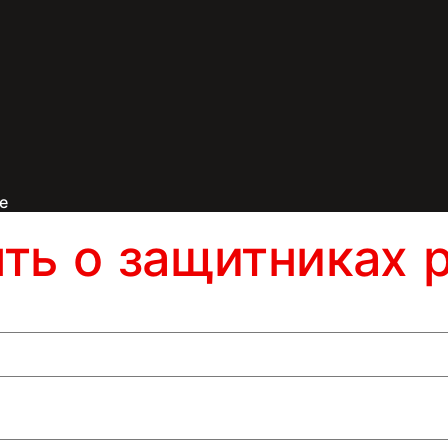
е
ять о защитниках 