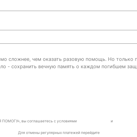
римо сложнее, чем оказать разовую помощь. Но только
ло - сохранить вечную память о каждом погибшем защ
Я ПОМОГУ», вы соглашаетесь с условиями
договора-оферты
и
политикой к
Для отмены регулярных платежей перейдите
по ссылке