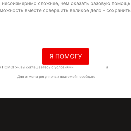
да несоизмеримо сложнее, чем оказать разовую помощь
зможность вместе совершить великое дело - сохранит
Я ПОМОГУ
Я ПОМОГУ», вы соглашаетесь с условиями
договора-оферты
и
политикой к
Для отмены регулярных платежей перейдите
по ссылке