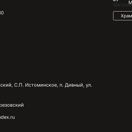
М
10
Храм
ский, С.П. Истоминское, п. Дивный, ул.
резовский
dex.ru