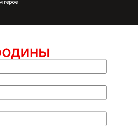
м герое
родины