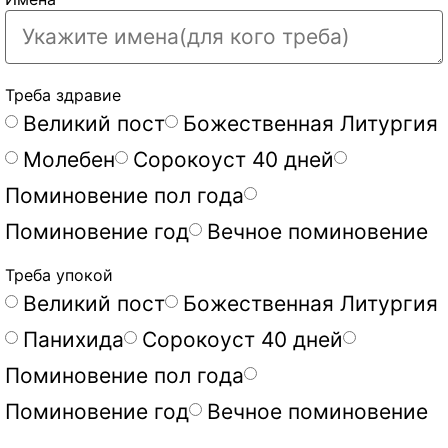
Треба здравие
Великий пост
Божественная Литургия
Молебен
Сорокоуст 40 дней
Поминовение пол года
Поминовение год
Вечное поминовение
Треба упокой
Великий пост
Божественная Литургия
Панихида
Сорокоуст 40 дней
Поминовение пол года
Поминовение год
Вечное поминовение