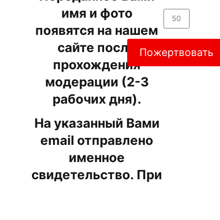
имя и фото
появятся на нашем
сайте после
Пожертвовать
прохождения
модерации (2-3
рабочих дня).
На указанный Вами
email отправлено
именное
свидетельство. При
желании Вы можете
помочь нам в