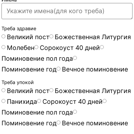
Треба здравие
Великий пост
Божественная Литургия
Молебен
Сорокоуст 40 дней
Поминовение пол года
Поминовение год
Вечное поминовение
Треба упокой
Великий пост
Божественная Литургия
Панихида
Сорокоуст 40 дней
Поминовение пол года
Поминовение год
Вечное поминовение