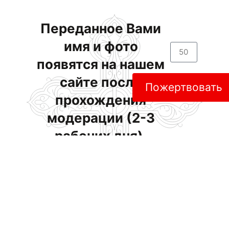
Переданное Вами
имя и фото
появятся на нашем
сайте после
Пожертвовать
прохождения
модерации (2-3
рабочих дня).
На указанный Вами
email отправлено
именное
свидетельство. При