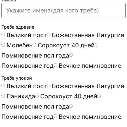
Треба здравие
Великий пост
Божественная Литургия
Молебен
Сорокоуст 40 дней
Поминовение пол года
Поминовение год
Вечное поминовение
Треба упокой
Великий пост
Божественная Литургия
Панихида
Сорокоуст 40 дней
Поминовение пол года
Поминовение год
Вечное поминовение