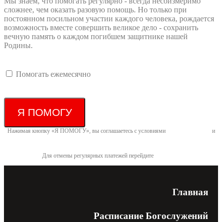
Мы знаем, что помогать регулярно - всегда несоизмеримо
сложнее, чем оказать разовую помощь. Но только при
постоянном посильном участии каждого человека, рождается
возможность вместе совершить великое дело - сохранить
вечную память о каждом погибшем защитнике нашей
Родины.
Помогать ежемесячно
Я ПОМОГУ
Нажимая кнопку «Я ПОМОГУ», вы соглашаетесь с условиями
договора-оферты
и
политикой конфиденциальности
Для отмены регулярных платежей перейдите
по ссылке
Главная
Расписание Богослужений