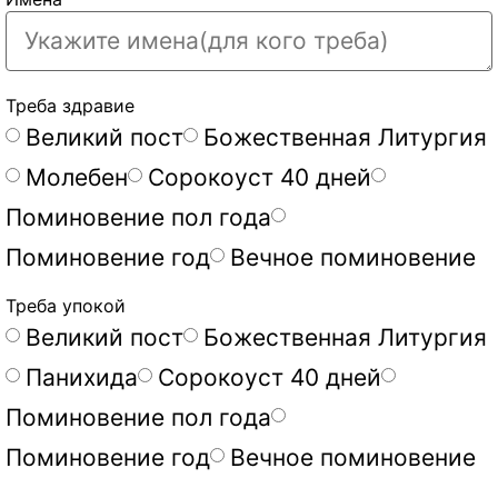
Треба здравие
Великий пост
Божественная Литургия
Молебен
Сорокоуст 40 дней
Поминовение пол года
Поминовение год
Вечное поминовение
Треба упокой
Великий пост
Божественная Литургия
Панихида
Сорокоуст 40 дней
Поминовение пол года
Поминовение год
Вечное поминовение