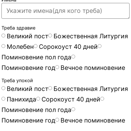
Треба здравие
Великий пост
Божественная Литургия
Молебен
Сорокоуст 40 дней
Поминовение пол года
Поминовение год
Вечное поминовение
Треба упокой
Великий пост
Божественная Литургия
Панихида
Сорокоуст 40 дней
Поминовение пол года
Поминовение год
Вечное поминовение