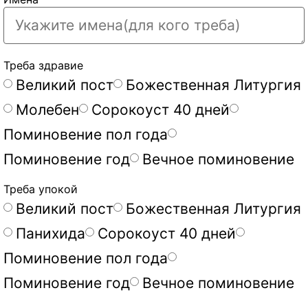
Треба здравие
Великий пост
Божественная Литургия
Молебен
Сорокоуст 40 дней
Поминовение пол года
Поминовение год
Вечное поминовение
Треба упокой
Великий пост
Божественная Литургия
Панихида
Сорокоуст 40 дней
Поминовение пол года
Поминовение год
Вечное поминовение