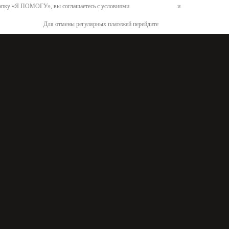
пку «Я ПОМОГУ», вы соглашаетесь с условиями
договора-оферты
и
политикой конфид
Для отмены регулярных платежей перейдите
по ссылке