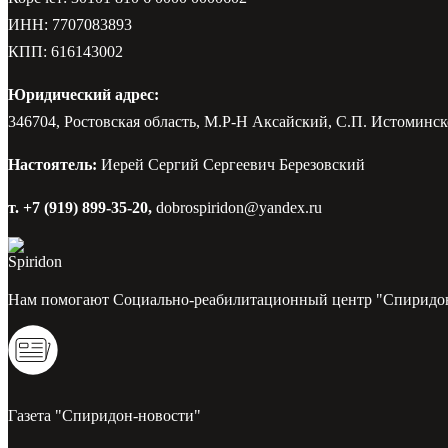
ИНН: 7707083893
КПП: 616143002
Юридический адрес:
346704, Ростовская область, М.Р-Н Аксайский, С.П. Истоминско
Настоятель:
Иерей Сергий Сергеевич Березовский
т. +7 (919) 899-35-20,
dobrospiridon@yandex.ru
Нам помогают Социально-реабилитационный центр "Спиридо
Газета "Спиридон-новости"