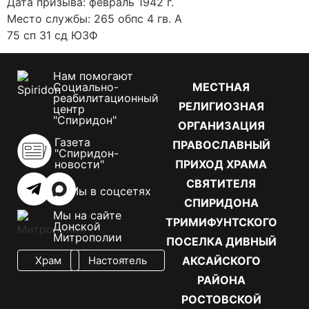
Дата призыва: февраль 1942 г.
Место службы: 265 обпс 4 гв. А
75 сп 31 сд ЮЗФ
Нам помогают
Социально-
МЕСТНАЯ
реабилитационный
РЕЛИГИОЗНАЯ
центр
"Спиридон"
ОРГАНИЗАЦИЯ
Газета
ПРАВОСЛАВНЫЙ
"Спиридон-
новости"
ПРИХОД ХРАМА
СВЯТИТЕЛЯ
Мы в соцсетях
СПИРИДОНА
Мы на сайте
ТРИМИФУНТСКОГО
Донской
Митрополии
ПОСЕЛКА ДИВНЫЙ
Храм
Настоятель
АКСАЙСКОГО
РАЙОНА
РОСТОВСКОЙ