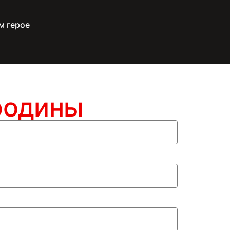
м герое
родины