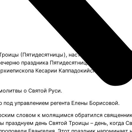
й Троицы (Пятидесятницы), настоятель прихода и
ечерню праздника Пятидесятницы с чтением кол
архиепископа Кесарии Каппадокийской на подвор
молитвы о Святой Руси.
р под управлением регента Елены Борисовой.
рским словом к молящимся обратился священник С
ы празднуем день Святой Троицы – день, когда С
проповеди Евангелия. Этот праздник напоминает 