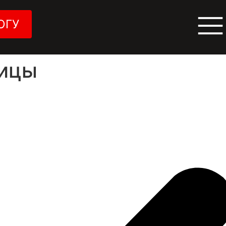
ОГУ
оицы