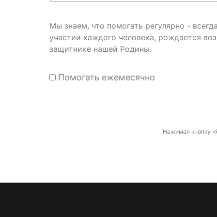
Мы знаем, что помогать регулярно - всег
участии каждого человека, рождается во
защитнике нашей Родины.
Помогать ежемесячно
Нажимая кнопку «