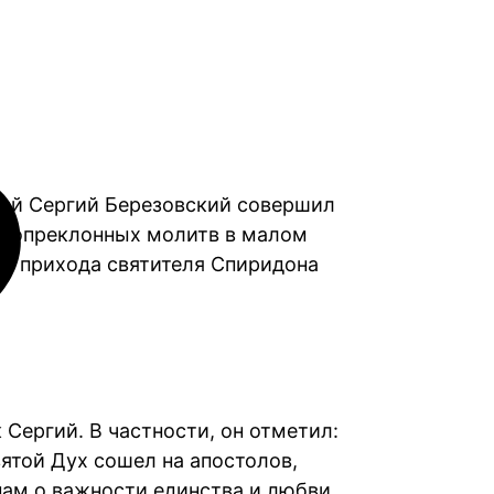
ерей Сергий Березовский совершил
енопреклонных молитв в малом
ье прихода святителя Спиридона
ергий. В частности, он отметил:
вятой Дух сошел на апостолов,
нам о важности единства и любви