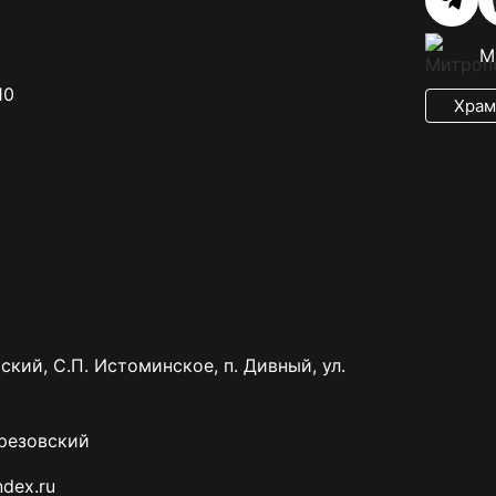
М
10
Храм
ский, С.П. Истоминское, п. Дивный, ул.
резовский
dex.ru