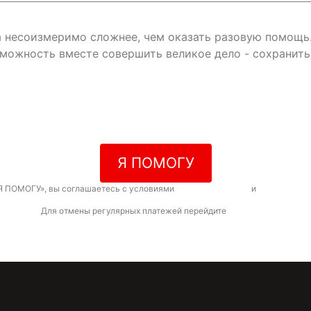
да несоизмеримо сложнее, чем оказать разовую помощь
зможность вместе совершить великое дело - сохранит
Я ПОМОГУ
Я ПОМОГУ», вы соглашаетесь с условиями
договора-оферты
и
политикой к
Для отмены регулярных платежей перейдите
по ссылке